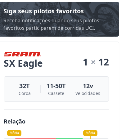
Siga seus pilotos favoritos
Receba notificações quando seus pilotos
favoritos participarem de corridas UCI.
1
×
12
SX Eagle
32T
11-50T
12v
Coroa
Cassete
Velocidades
Relação
Média
Média