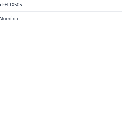
 FH-TX505
Alumínio