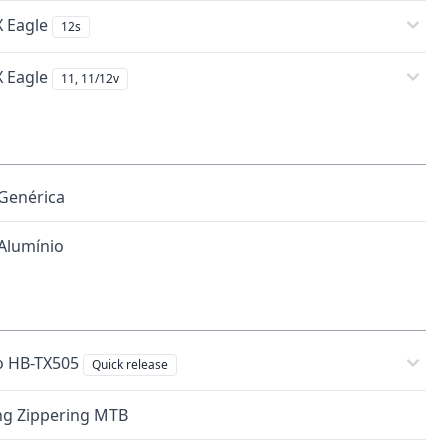
 Eagle
12s
 Eagle
11, 11/12v
Genérica
Alumínio
o HB-TX505
Quick release
g Zippering MTB