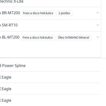
echnic X-Lite
o BR-MT200
Freio a disco hidráulico
2 pistões
o SM-RT10
o BL-MT200
Freio a disco hidráulico
Óleo SHIMANO Mineral
 Power Spline
 Eagle
 Eagle
 Eagle