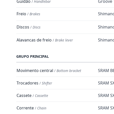
Guidão
Groove T
/
Handlebar
Freio
Shiman
/
Brakes
Discos
Shiman
/
Discs
Alavancas de freio
Shiman
/
Brake lever
GRUPO PRINCIPAL
Movimento central
SRAM BB
/
Bottom bracket
Trocadores
SRAM SX
/
Shifter
Cassete
SRAM SX
/
Cassette
Corrente
SRAM SX
/
Chain