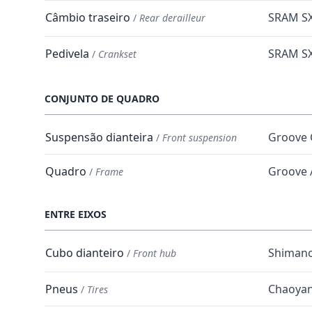
Câmbio traseiro
SRAM SX
/
Rear derailleur
Pedivela
SRAM SX
/
Crankset
CONJUNTO DE QUADRO
Suspensão dianteira
Groove 
/
Front suspension
Quadro
Groove 
/
Frame
ENTRE EIXOS
Cubo dianteiro
Shiman
/
Front hub
Pneus
Chaoyan
/
Tires