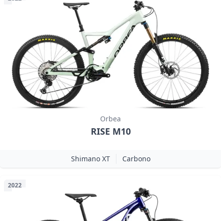
Orbea
RISE M10
Shimano XT
Carbono
2022