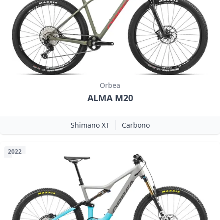
Orbea
ALMA M20
Shimano XT
Carbono
2022