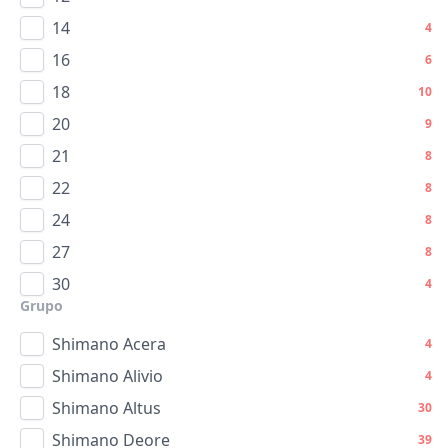
14
4
16
6
18
10
20
9
21
8
22
8
24
8
27
8
30
4
Grupo
Shimano Acera
4
Shimano Alivio
4
Shimano Altus
30
Shimano Deore
39