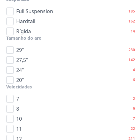
Full Suspension
185
Hardtail
162
Rígida
14
Tamanho do aro
29"
230
27,5"
142
24"
4
20"
6
Velocidades
7
2
8
9
10
7
11
22
12
211