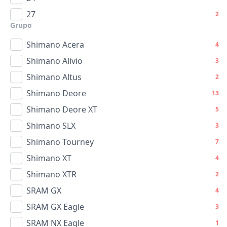
27
2
Grupo
Shimano Acera
4
Shimano Alivio
3
Shimano Altus
2
Shimano Deore
13
Shimano Deore XT
5
Shimano SLX
3
Shimano Tourney
7
Shimano XT
4
Shimano XTR
2
SRAM GX
4
SRAM GX Eagle
3
SRAM NX Eagle
1