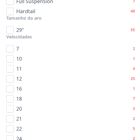
Full Suspension
7
Hardtail
48
Tamanho do aro
29"
55
Velocidades
7
2
10
1
11
4
12
25
16
1
18
7
20
3
21
2
22
5
24
2