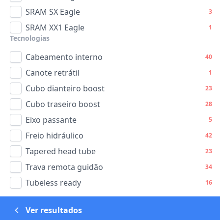
SRAM SX Eagle
3
SRAM XX1 Eagle
1
Tecnologias
Cabeamento interno
40
Canote retrátil
1
Cubo dianteiro boost
23
Cubo traseiro boost
28
Eixo passante
5
Freio hidráulico
42
Tapered head tube
23
Trava remota guidão
34
Tubeless ready
16
Ver resultados