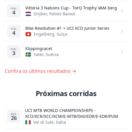
Vittoria 3 Nations Cup - TorQ Trophy VAM berg
mai.
4
Drijber, Países Baixos
Bike Revolution #1 + UCI XCO Junior Series
mai.
4
Engelberg, Suíça
Klippingracet
mai.
3
Säter, Suécia
Confira os últimos resultados →
Próximas corridas
UCI MTB WORLD CHAMPIONSHIPS -
ago.
XCO/XCR/XCC/XCM/E-MTB/DHI/EDR/E-EDR/PUM
26
Val di Sole, Itália