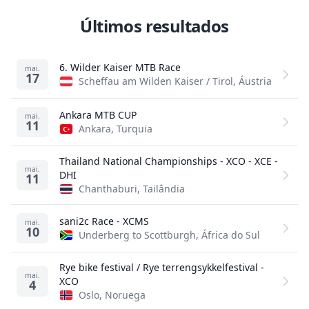
Últimos resultados
6. Wilder Kaiser MTB Race
mai.
17
Scheffau am Wilden Kaiser / Tirol, Áustria
Ankara MTB CUP
mai.
11
Ankara, Turquia
Thailand National Championships - XCO - XCE -
mai.
DHI
11
Chanthaburi, Tailândia
sani2c Race - XCMS
mai.
10
Underberg to Scottburgh, África do Sul
Rye bike festival / Rye terrengsykkelfestival -
mai.
XCO
4
Oslo, Noruega