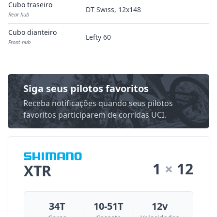
Cubo traseiro
DT Swiss, 12x148
Rear hub
Cubo dianteiro
Lefty 60
Front hub
Siga seus pilotos favoritos
Receba notificações quando seus pilotos
favoritos participarem de corridas UCI.
1
×
12
XTR
34T
10-51T
12v