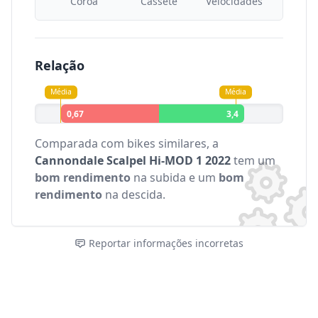
Coroa
Cassete
Velocidades
Relação
Média
Média
0,67
3,4
Comparada com bikes similares, a
Cannondale Scalpel Hi-MOD 1 2022
tem um
bom rendimento
na subida e um
bom
rendimento
na descida.
Reportar informações incorretas