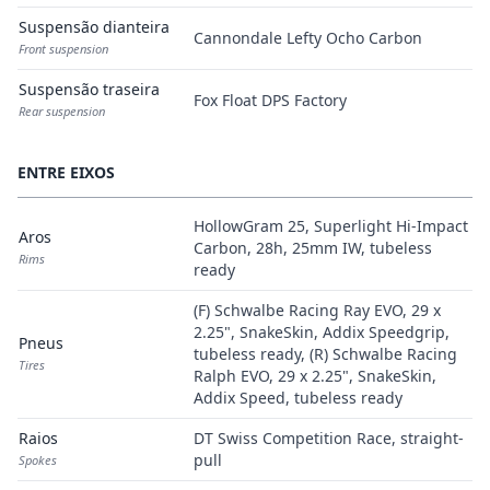
Suspensão dianteira
Cannondale Lefty Ocho Carbon
Front suspension
Suspensão traseira
Fox Float DPS Factory
Rear suspension
ENTRE EIXOS
HollowGram 25, Superlight Hi-Impact
Aros
Carbon, 28h, 25mm IW, tubeless
Rims
ready
(F) Schwalbe Racing Ray EVO, 29 x
2.25", SnakeSkin, Addix Speedgrip,
Pneus
tubeless ready, (R) Schwalbe Racing
Tires
Ralph EVO, 29 x 2.25", SnakeSkin,
Addix Speed, tubeless ready
Raios
DT Swiss Competition Race, straight-
pull
Spokes