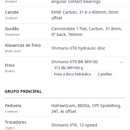
angular contact bearings
Headset
Canote
ENVE Carbon, 31.6 x 400mm, 0mm
offset
Seatpost
Guidão
Cannondale 1 Flat, Carbon, 31.8mm,
9° back, 760mm
Handlebar
Alavancas de freio
Shimano XTR hydraulic disc
Brake lever
Shimano XTR BR-M9100
Freio
312 (BL-M9100) g
Brakes
Freio a disco hidráulico
2 pistões
GRUPO PRINCIPAL
Pedivela
HollowGram, BB30a, OPI SpideRing,
34T, Ai offset
Crankset
Trocadores
Shimano XTR, 12-speed
Shifter