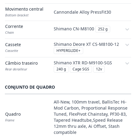
Movimento central
Cannondale Alloy PressFit30
Bottom bracket
Corrente
Shimano CN-M8100
252 g
Chain
Shimano Deore XT CS-M8100-12
Cassete
HYPERGLIDE+
Cassette
Shimano XTR RD-M9100-SGS
Câmbio traseiro
240 g
Cage SGS
12v
Rear derailleur
CONJUNTO DE QUADRO
All-New, 100mm travel, BallisTec Hi-
Mod Carbon, Proportional Response
Quadro
Tuned, FlexPivot Chainstay, PF30-83,
Tapered Headtube,Speed Release
Frame
12mm thru axle, Ai Offset, Stash
compatible