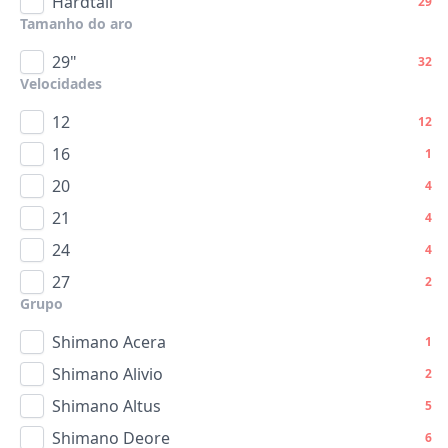
Hardtail
29
Tamanho do aro
29"
32
Velocidades
12
12
16
1
20
4
21
4
24
4
27
2
Grupo
Shimano Acera
1
Shimano Alivio
2
Shimano Altus
5
Shimano Deore
6