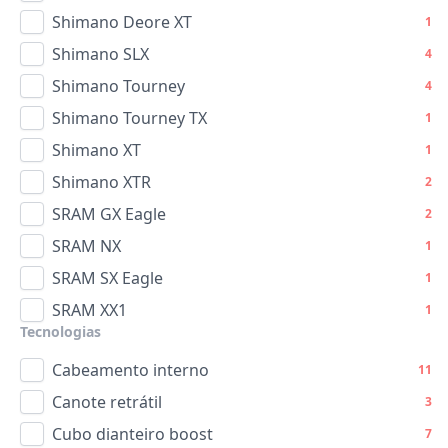
Shimano Deore XT
1
Shimano SLX
4
Shimano Tourney
4
Shimano Tourney TX
1
Shimano XT
1
Shimano XTR
2
SRAM GX Eagle
2
SRAM NX
1
SRAM SX Eagle
1
SRAM XX1
1
Tecnologias
Cabeamento interno
11
Canote retrátil
3
Cubo dianteiro boost
7