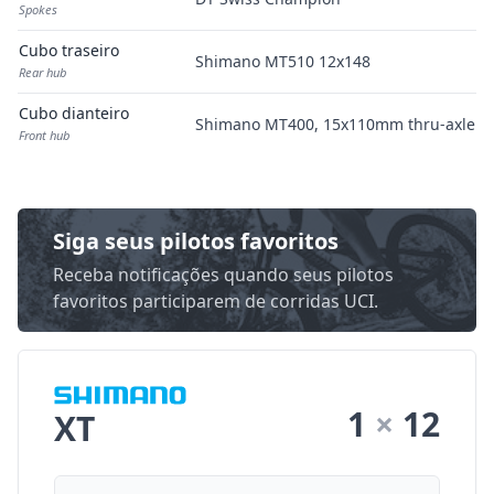
Spokes
Cubo traseiro
Shimano MT510 12x148
Rear hub
Cubo dianteiro
Shimano MT400, 15x110mm thru-axle
Front hub
Siga seus pilotos favoritos
Receba notificações quando seus pilotos
favoritos participarem de corridas UCI.
1
×
12
XT