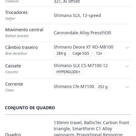
32T, Ai offset
Crankset
Trocadores
Shimano SLX, 12-speed
Shifter
Movimento central
Cannondale Alloy PressFit30
Bottom bracket
Shimano Deore XT RD-M8100
Câmbio traseiro
284 g
Cage SGS
12v
Rear derailleur
Shimano SLX CS-M7100-12
Cassete
HYPERGLIDE+
Cassette
Corrente
Shimano CN-M7100
252 g
Chain
CONJUNTO DE QUADRO
130mm travel, BallisTec Carbon front
triangle, SmartForm C1 Alloy
Quadro
swingarm, Proportional Response