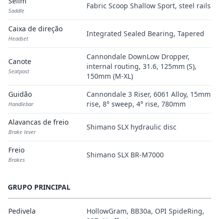
Selim
Fabric Scoop Shallow Sport, steel rails
Saddle
Caixa de direção
Integrated Sealed Bearing, Tapered
Headset
Cannondale DownLow Dropper,
Canote
internal routing, 31.6, 125mm (S),
Seatpost
150mm (M-XL)
Guidão
Cannondale 3 Riser, 6061 Alloy, 15mm
rise, 8° sweep, 4° rise, 780mm
Handlebar
Alavancas de freio
Shimano SLX hydraulic disc
Brake lever
Freio
Shimano SLX BR-M7000
Brakes
GRUPO PRINCIPAL
Pedivela
HollowGram, BB30a, OPI SpideRing,