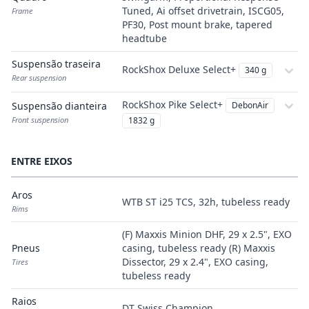
Tuned, Ai offset drivetrain, ISCG05,
Frame
PF30, Post mount brake, tapered
headtube
Suspensão traseira
RockShox Deluxe Select+
340 g
Rear suspension
RockShox Pike Select+
Suspensão dianteira
DebonAir
Front suspension
1832 g
ENTRE EIXOS
Aros
WTB ST i25 TCS, 32h, tubeless ready
Rims
(F) Maxxis Minion DHF, 29 x 2.5", EXO
Pneus
casing, tubeless ready (R) Maxxis
Dissector, 29 x 2.4", EXO casing,
Tires
tubeless ready
Raios
DT Swiss Champion